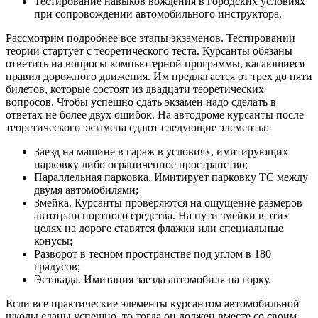
Тестирование навыков вождения в городских условиях
при сопровождении автомобильного инструктора.
Рассмотрим подробнее все этапы экзаменов. Тестировании
теории стартует с теоретического теста. Курсанты обязаны
ответить на вопросы компьютерной программы, касающиеся
правил дорожного движения. Им предлагается от трех до пяти
билетов, которые состоят из двадцати теоретических
вопросов. Чтобы успешно сдать экзамен надо сделать в
ответах не более двух ошибок. На автодроме курсанты после
теоретического экзамена сдают следующие элементы:
Заезд на машине в гараж в условиях, имитирующих
парковку либо ограниченное пространство;
Параллельная парковка. Имитирует парковку ТС между
двумя автомобилями;
Змейка. Курсанты проверяются на ощущение размеров
автотранспортного средства. На пути змейки в этих
целях на дороге ставятся флажки или специальные
конусы;
Разворот в тесном пространстве под углом в 180
градусов;
Эстакада. Имитация заезда автомобиля на горку.
Если все практические элементы курсантом автомобильной
школы сданы успешно, то тогда он должен вместе со своим